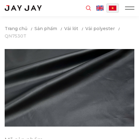
MENU
Trang chủ
Sản phẩm
Vải lót
Vải polyester
QN7530T