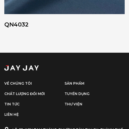
QN4032
VỀ CHÚNG TÔI
SẢN PHẨM
CHẤT LƯỢNG ĐỔI MỚI
TUYỂN DỤNG
TIN TỨC
THƯ VIỆN
LIÊN HỆ