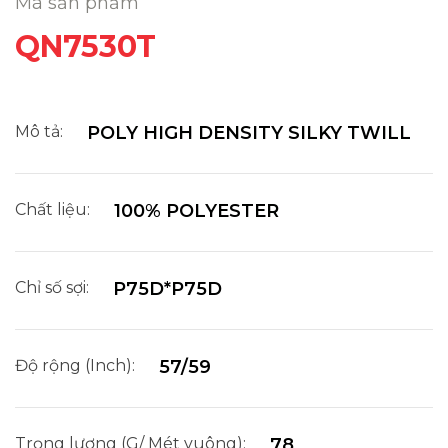
Mã sản phẩm
QN7530T
Mô tả:
POLY HIGH DENSITY SILKY TWILL
Chất liệu:
100% POLYESTER
Chỉ số sợi:
P75D*P75D
Độ rộng (Inch):
57/59
Trọng lượng (G/ Mét vuông):
78