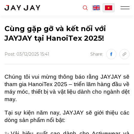
MENU
Cùng gặp gỡ và kết nối với
JAYJAY tại HanoiTex 2025!
Post: 03/12/2025 15:41
Share:
Chúng tôi vui mừng thông báo rằng JAYJAY sẽ
tham gia HanoiTex 2025 – triển lãm hàng đầu về
máy móc, thiết bị và vật liệu dành cho ngành dệt
may.
Tại sự kiện năm nay, JAYJAY sẽ giới thiệu các
dòng sản phẩm nổi bật:
✨Vải hiệu suất cao dành cho Activewear và