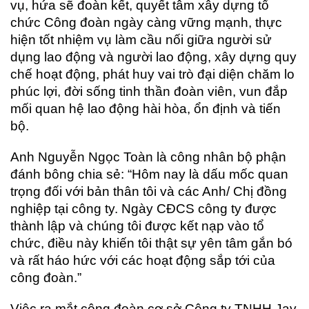
vụ, hứa sẽ đoàn kết, quyết tâm xây dựng tổ
chức Công đoàn ngày càng vững mạnh, thực
hiện tốt nhiệm vụ làm cầu nối giữa người sử
dụng lao động và người lao động, xây dựng quy
chế hoạt động, phát huy vai trò đại diện chăm lo
phúc lợi, đời sống tinh thần đoàn viên, vun đắp
mối quan hệ lao động hài hòa, ổn định và tiến
bộ.
Anh Nguyễn Ngọc Toàn là công nhân bộ phận
đánh bông chia sẻ: “Hôm nay là dấu mốc quan
trọng đối với bản thân tôi và các Anh/ Chị đồng
nghiệp tại công ty. Ngày CĐCS công ty được
thành lập và chúng tôi được kết nạp vào tổ
chức, điều này khiến tôi thật sự yên tâm gắn bó
và rất háo hức với các hoạt động sắp tới của
công đoàn.”
Việc ra mắt công đoàn cơ sở Công ty TNHH Jay