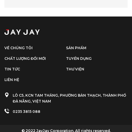
VỀ CHÚNG TÔI
SẢN PHẨM
CHẤT LƯỢNG ĐỔI MỚI
TUYỂN DỤNG
TIN TỨC
THƯ VIỆN
LIÊN HỆ
LÔ C5, KCN TAM THĂNG, PHƯỜNG BÀN THẠCH, THÀNH PHỐ
ĐÀ NẴNG, VIỆT NAM
0235 3815 088
© 2022 JayJay Corporation. All rights reserved.